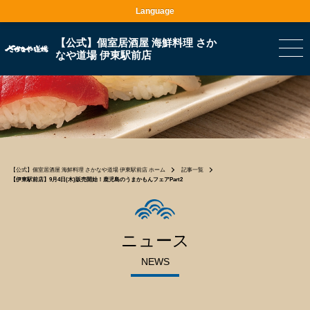
Language
【公式】個室居酒屋 海鮮料理 さか
なや道場 伊東駅前店
【公式】個室居酒屋 海鮮料理 さかなや道場 伊東駅前店 ホーム
記事一覧
【伊東駅前店】9月4日(木)販売開始！鹿児島のうまかもんフェアPart2
ニュース
NEWS