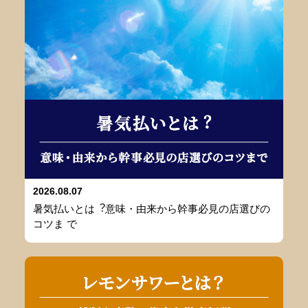
2026.08.07
暑気払いとは︖意味・由来から幹事必⾒の店選びの
コツま で