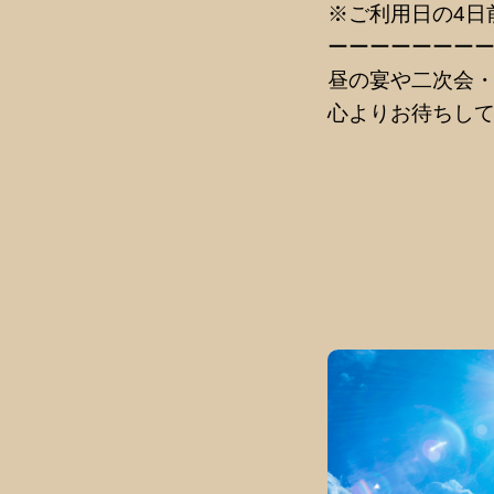
※ご利用日の4日
ーーーーーーー
昼の宴や二次会
心よりお待ちし