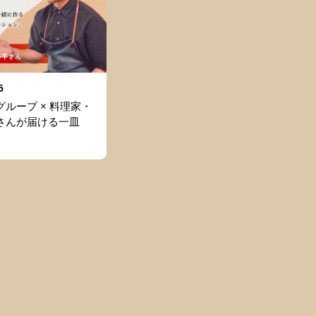
5
ループ × 料理家・
さんが届ける一皿