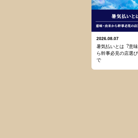
2026.08.07
暑気払いとは︖意味
ら幹事必⾒の店選び
で