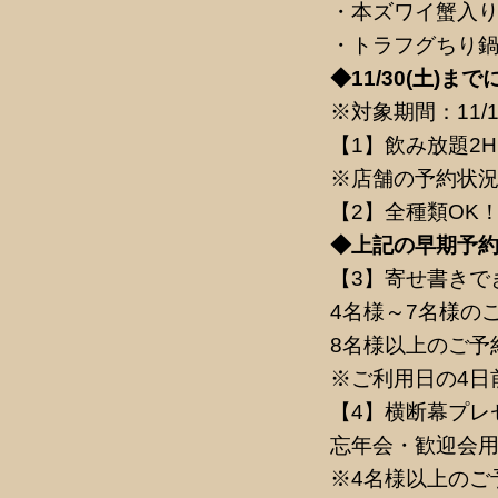
・本ズワイ蟹入り海
・トラフグちり鍋や
◆11/30(土)
※対象期間：11/1
【1】飲み放題2H
※店舗の予約状
【2】全種類OK
◆上記の早期予約
【3】寄せ書きで
4名様～7名様のご
8名様以上のご予約
※ご利用日の4日
【4】横断幕プレ
忘年会・歓迎会用
※4名様以上のご