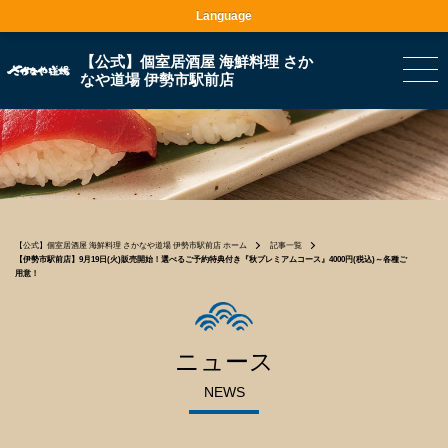
Language
【公式】個室居酒屋 海鮮料理 さか
なや道場 伊勢市駅前店
【公式】個室居酒屋 海鮮料理 さかなや道場 伊勢市駅前店 ホーム
記事一覧
【伊勢市駅前店】9月19日(火)販売開始！選べるご予約特典付き『秋プレミアムコース』4000円(税込)～各種ご
用意！
ニュース
NEWS