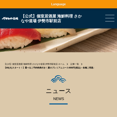
Language
【公式】個室居酒屋 海鮮料理 さか
なや道場 伊勢市駅前店
【公式】個室居酒屋 海鮮料理 さかなや道場 伊勢市駅前店 ホーム
記事一覧
【6/6(火)スタート！】選べるご予約特典付き！夏のプレミアムコース4000円(税込)～各種ご用意♪
ニュース
NEWS