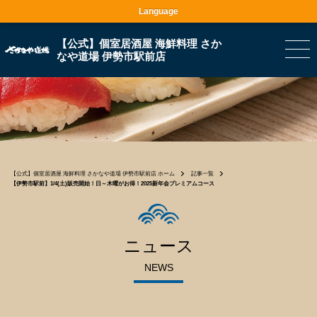
Language
【公式】個室居酒屋 海鮮料理 さか
なや道場 伊勢市駅前店
【公式】個室居酒屋 海鮮料理 さかなや道場 伊勢市駅前店 ホーム
記事一覧
【伊勢市駅前】1/4(土)販売開始！日～木曜がお得！2025新年会プレミアムコース
ニュース
NEWS