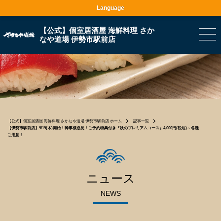
Language
【公式】個室居酒屋 海鮮料理 さか
なや道場 伊勢市駅前店
【公式】個室居酒屋 海鮮料理 さかなや道場 伊勢市駅前店 ホーム
記事一覧
【伊勢市駅前店】9/19(木)開始！幹事様必見！ご予約特典付き『秋のプレミアムコース』4,000円(税込)～各種
ご用意！
ニュース
NEWS