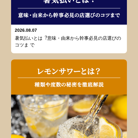
2026.08.07
暑気払いとは︖意味・由来から幹事必⾒の店選びの
コツま で