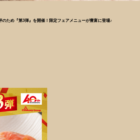
評のため『第3弾』を開催！限定フェアメニューが豊富に登場♪