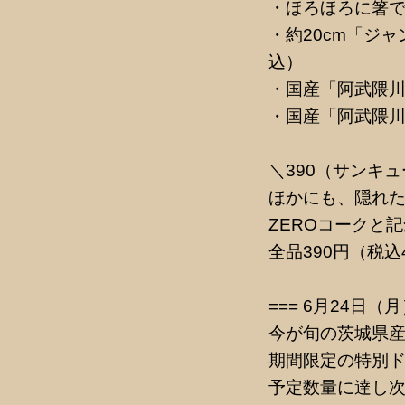
・ほろほろに箸で
・約20cm「ジ
込）
・国産「阿武隈川
・国産「阿武隈川
＼390（サンキュ
ほかにも、隠れた
ZEROコークと
全品390円（税込4
=== 6月24日
今が旬の茨城県産
期間限定の特別
予定数量に達し