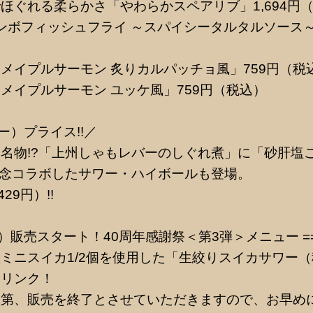
ほぐれる柔らかさ「やわらかスペアリブ」1,694円
ャンボフィッシュフライ ～スパイシータルタルソース～
メイプルサーモン 炙りカルパッチョ風」759円（税
メイプルサーモン ユッケ風」759円（税込）
ー）プライス!!／
名物!?「上州しゃもレバーのしぐれ煮」に「砂肝塩
記念コラボしたサワー・ハイボールも登場。
29円）!!
（月）販売スタート！40周年感謝祭＜第3弾＞メニュー =
ミニスイカ1/2個を使用した「生絞りスイカサワー（
ドリンク！
次第、販売を終了とさせていただきますので、お早め