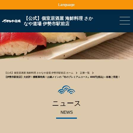
Language
【公式】個室居酒屋 海鮮料理 さか
なや道場 伊勢市駅前店
【公式】個室居酒屋 海鮮料理 さかなや道場 伊勢市駅前店 ホーム
記事一覧
【伊勢市駅前店】大好評！横断幕特典！お鍋メインの『冬のプレミアムコース』4000円(税込)～各種ご用意！
ニュース
NEWS